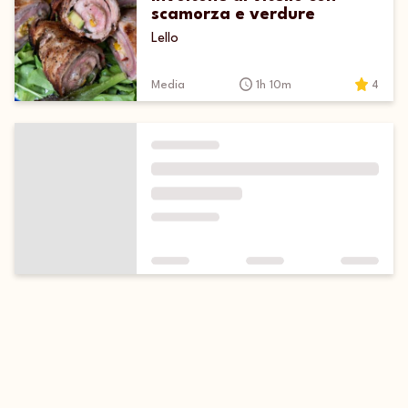
scamorza e verdure
Lello
Media
1h 10m
4