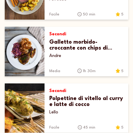
Facile
50 min
5
Secondi
Galletto morbido-
croccante con chips di
patate e coleslaw di cavolo
Andre
viola
Media
1h 30m
5
Secondi
Polpettine di vitello al curry
e latte di cocco
Lello
Facile
45 min
5