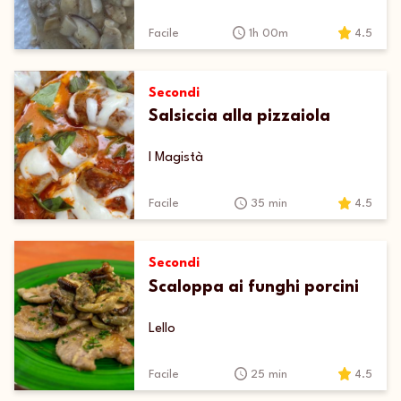
Facile
1h 00m
4.5
Secondi
Salsiccia alla pizzaiola
I Magistà
Facile
35 min
4.5
Secondi
Scaloppa ai funghi porcini
Lello
Facile
25 min
4.5