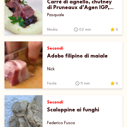
Carrè di agnello, chutney
di Pruneaux d’Agen IGP,
salsa al prezzemolo e purè
Pasquale
di patate
Media
02 min
4
Secondi
Adobo filipino di maiale
Nick
Facile
11 min
4
Secondi
Scaloppine ai funghi
Federico Fusca