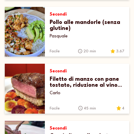
Secondi
Pollo alle mandorle (senza
glutine)
Pasquale
Facile
20 min
3.67
Secondi
Filetto di manzo con pane
tostato, riduzione al vino
rosso e carote di Polignano
Carlo
Facile
45 min
4
Secondi