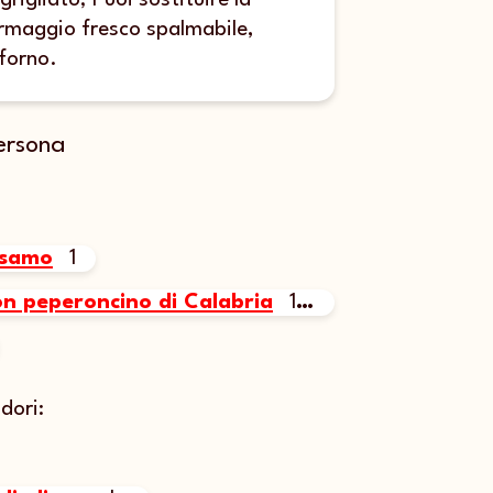
rigliato; Puoi sostituire la
ormaggio fresco spalmabile,
 forno.
ersona
esamo
1
n peperoncino di Calabria
130 g
dori: