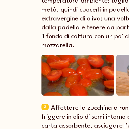
temperatura ambiente; tagliar
metà, quindi cuocerli in padella
extravergine di oliva; una vol
dalla padella e tenere da part
il fondo di cottura con un po’ 
mozzarella.
Affettare la zucchina a rond
2
friggere in olio di semi intorno 
carta assorbente, asciugare l’