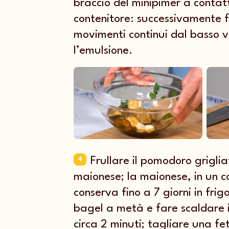
braccio del minipimer a contat
contenitore: successivamente f
movimenti continui dal basso v
l’emulsione.
Frullare il pomodoro griglia
4
maionese; la maionese, in un c
conserva fino a 7 giorni in frigo
bagel a metà e fare scaldare i
circa 2 minuti; tagliare una fe