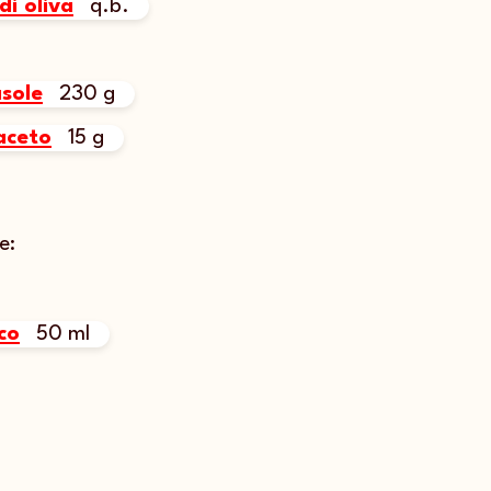
di oliva
q.b.
asole
230 g
aceto
15 g
e:
co
50 ml