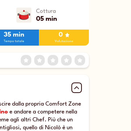
Cottura
05 min
35 min
0
Tempo totale
Valutazione
Empty
1 Star
2 Stars
3 Stars
4 Stars
5 Stars
scire dalla propria Comfort Zone
ino
e andare a competere nella
me agli altri Chef. Più che un
tigliosi, quello di Nicolò è un