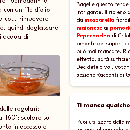
e i pomodorini a
Bagel e questo rende 
 con un filo d’olio
intrigante. Il ripieno 
ta cotti rimuovere
da
mozzarella
fiordi
e, quindi deglassare
maionese
ai
pomodo
Peperoncino
di Cala
di acqua di
amante dei sapori pic
può mai mancare. Ric
effetto, sarà sufficie
Decidetelo voi, votand
sezione Racconti di G
Ti manca qualche
elle regolari;
ai 160°; scolare su
Puoi utilizzare della 
unto in eccesso e