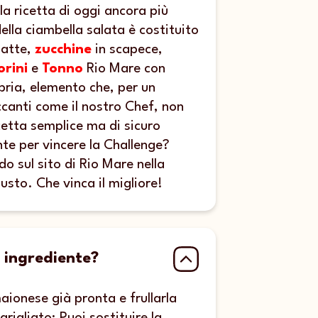
la ricetta di oggi ancora più
della ciambella salata è costituito
latte,
zucchine
in scapece,
rini
e
Tonno
Rio Mare con
bria, elemento che, per un
canti come il nostro Chef, non
etta semplice ma di sicuro
nte per vincere la Challenge?
o sul sito di Rio Mare nella
usto. Che vinca il migliore!
 ingrediente?
maionese già pronta e frullarla