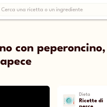
no con peperoncino,
capece
Dieta
Ricette di
pesce