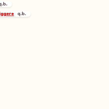
q.b.
riggere
q.b.