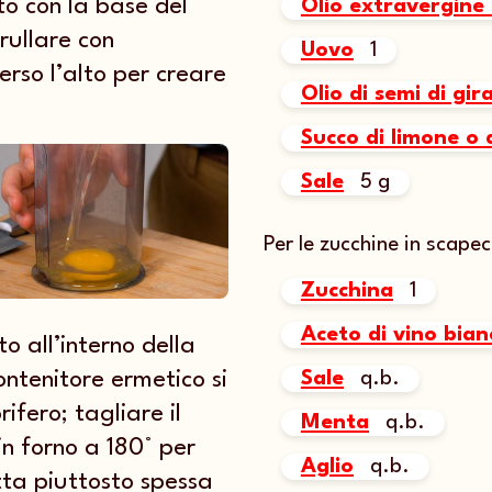
to con la base del
Olio extravergine 
rullare con
Uovo
1
erso l’alto per creare
Olio di semi di gir
Succo di limone o 
Sale
5 g
Per le zucchine in scapec
Zucchina
1
Aceto di vino bian
to all’interno della
Sale
q.b.
ontenitore ermetico si
rifero; tagliare il
Menta
q.b.
n forno a 180° per
Aglio
q.b.
tta piuttosto spessa