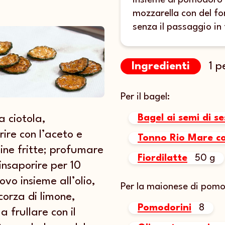
insieme al pomodoro g
mozzarella con del f
senza il passaggio in
1 p
Ingredienti
Per il bagel:
Bagel ai semi di s
a ciotola,
rire con l’aceto e
Tonno Rio Mare co
hine fritte; profumare
Fiordilatte
50 g
insaporire per 10
ovo insieme all’olio,
Per la maionese di pomo
scorza di limone,
Pomodorini
8
a frullare con il