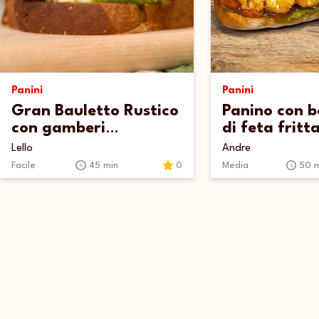
Panini
Panini
Gran Bauletto Rustico
Panino con b
con gamberi
di feta fritta
gratinati, mozzarella
pomodori al 
Lello
Andre
e pesto
basilico
Facile
45 min
0
Media
50 