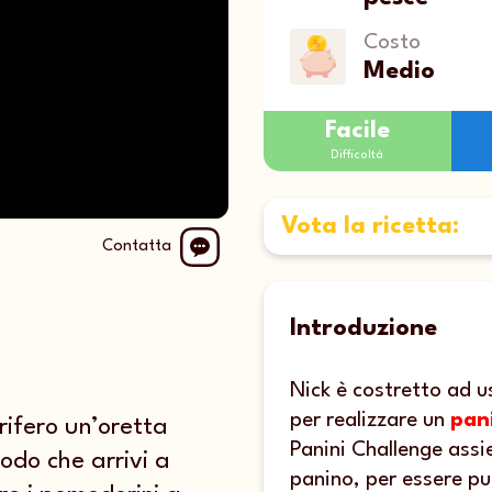
Costo
Medio
Facile
Difficoltà
Vota la ricetta:
Contatta
Introduzione
Nick è costretto ad u
per realizzare un
pan
orifero un’oretta
Panini Challenge assie
odo che arrivi a
panino, per essere pun