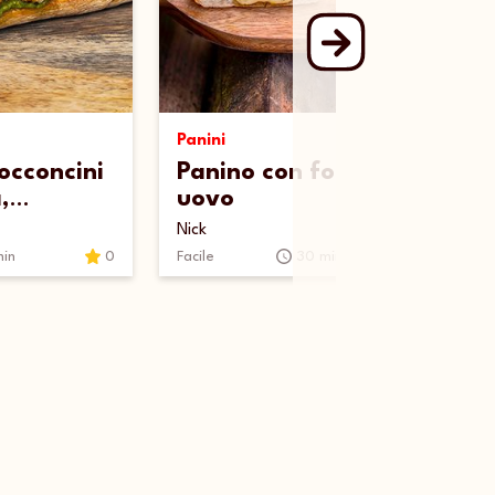
Panini
occoncini
Panino con formai e
,
uovo
forno e
Nick
min
0
Facile
30 min
5