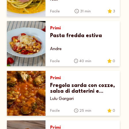
Facile
31 min
3
Primi
Pasta fredda estiva
Andre
Facile
40 min
0
Primi
Fregola sarda con cozze,
salsa di datterini e
pecorino
Lulu Gargari
Facile
25 min
0
Primi