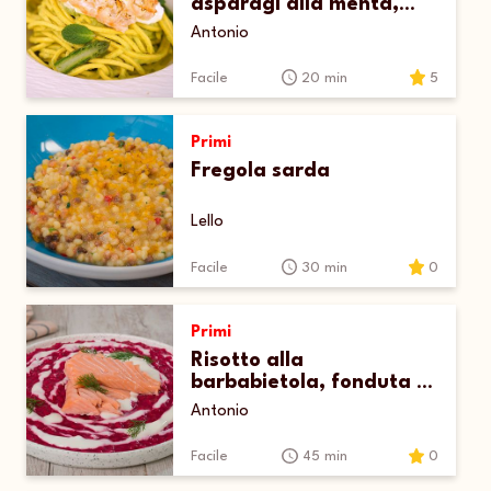
asparagi alla menta,
scampi e burrata
Antonio
Facile
20 min
5
Primi
Fregola sarda
Lello
Facile
30 min
0
Primi
Risotto alla
barbabietola, fonduta di
caprino, aneto e
Antonio
salmone
Facile
45 min
0