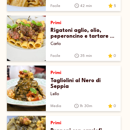
Facile
42 min
5
Primi
Rigatoni aglio, olio,
peperoncino e tartare di
tonno
Carlo
Facile
35 min
0
Primi
Tagliolini al Nero di
Seppia
Lello
Media
1h 30m
0
Primi