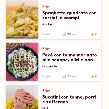
Primi
Spaghetto quadrato con
carciofi e scampi
Andre
Facile
30 min
0
Primi
Pokè con tonno marinato
alla senape, alici e pane
croccante profumato
Pasquale
Facile
35 min
0
Primi
Bucatini con tonno, porri
e zafferano
Nick