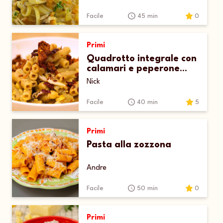
Facile
45 min
0
Primi
Quadrotto integrale con
calamari e peperone
crusco
Nick
Facile
40 min
5
Primi
Pasta alla zozzona
Andre
Facile
50 min
0
Primi