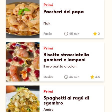
Primi
Paccheri del papa
Nick
Facile
45 min
0
Primi
Risotto stracciatella
gamberi e lamponi
Il mio piatto a colori
Media
46 min
4.5
Primi
Spaghetti al ragù di
sgombro
Andre