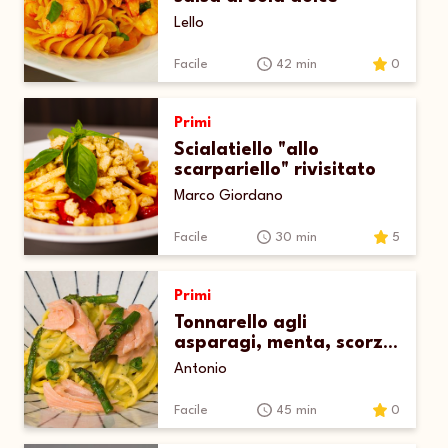
Lello
Facile
42 min
0
Primi
Scialatiello "allo
scarpariello" rivisitato
Marco Giordano
Facile
30 min
5
Primi
Tonnarello agli
asparagi, menta, scorza
di limone e salmone
Antonio
all’olio d’oliva
Facile
45 min
0