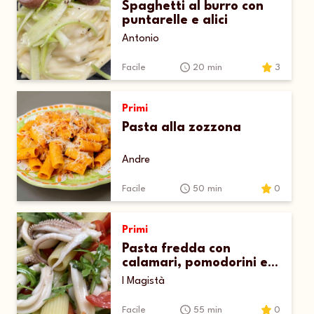
Spaghetti al burro con
puntarelle e alici
Antonio
Facile
20 min
3
Primi
Pasta alla zozzona
Andre
Facile
50 min
0
Primi
Pasta fredda con
calamari, pomodorini e
rucola
I Magistà
Facile
55 min
0