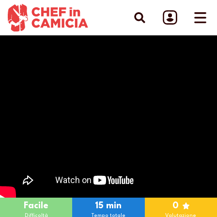
Facile
15 min
0
Difficoltà
Tempo totale
Valutazione