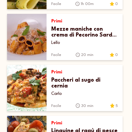
Facile
1h 00m
0
Primi
Mezze maniche con
crema di Pecorino Sardo
Maturo DOP e tartare di
Lello
scampi
Facile
20 min
0
Primi
Paccheri al sugo di
cernia
Carlo
Facile
30 min
5
Primi
Linguine al ragù di pesce