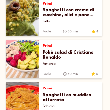
Primi
Spaghetti con crema di
zucchine, alici e pane
croccante aromatizzato
Lello
Facile
30 min
4
Primi
Pokè salad di Cristiano
Ronaldo
Antonio
Facile
50 min
0
Primi
Spaghetti ca muddica
atturrata
Fabiola