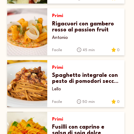
Primi
Rigacuori con gambero
rosso al passion fruit
Antonio
Facile
45 min
0
Primi
Spaghetto integrale con
pesto di pomodori secchi
e polpo croccante
Lello
Facile
50 min
0
Primi
Fusilli con caprino e
salsa di soia dolce