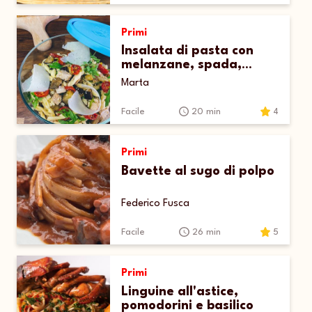
Primi
Insalata di pasta con
melanzane, spada,
pomodorini, rucola e
Marta
scaglie di Grana Padano
Facile
20 min
4
Primi
Bavette al sugo di polpo
Federico Fusca
Facile
26 min
5
Primi
Linguine all'astice,
pomodorini e basilico