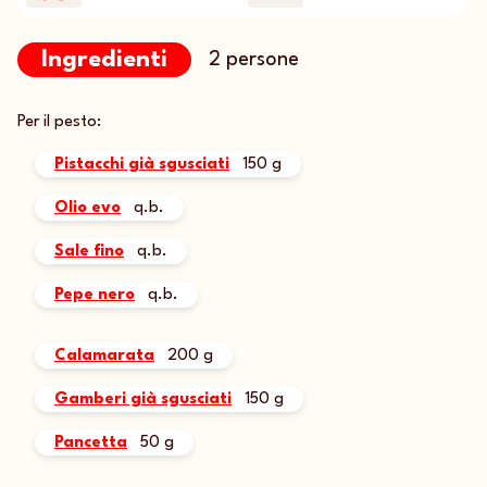
Ingredienti
2 persone
Per il pesto:
Pistacchi già sgusciati
150 g
Olio evo
q.b.
Sale fino
q.b.
Pepe nero
q.b.
Calamarata
200 g
Gamberi già sgusciati
150 g
Pancetta
50 g