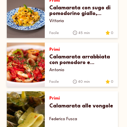
Primi
Calamarata con sugo di
pomodorino giallo,
melanzane e pesce
Vittoria
spada
Facile
45 min
0
Primi
Calamarata arrabbiata
con pomodoro e
calamari
Antonio
Facile
40 min
0
Primi
Calamarata alle vongole
Federico Fusca