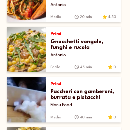
Antonio
Media
20 min
4.33
Primi
Gnocchetti vongole,
funghi e rucola
Antonio
Facile
45 min
0
Primi
Paccheri con gamberoni,
burrata e pistacchi
Manu Food
Media
40 min
0