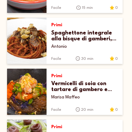
Facile
15 min
0
Primi
Spaghettone integrale
alla bisque di gamberi,
gamberi marinati taralli
Antonio
tostati e polvere di caffè
Facile
30 min
0
Primi
Vermicelli di soia con
tartare di gambero e
lime
Marisa Maffeo
Facile
20 min
0
Primi