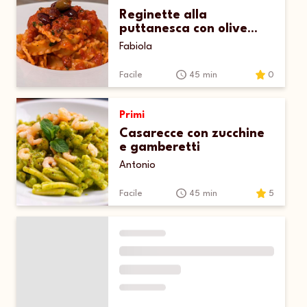
Reginette alla
puttanesca con olive
taggiasche
Fabiola
Facile
45 min
0
Primi
Casarecce con zucchine
e gamberetti
Antonio
Facile
45 min
5