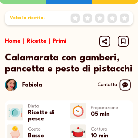
E
Vota la ricetta:
1 Star
2 Stars
3 Stars
4 Stars
5 St
Home
|
Ricette
|
Primi
Calamarata con gamberi,
pancetta e pesto di pistacchi
Fabiola
Contatta
Dieta
Preparazione
Ricette di
05 min
pesce
Costo
Cottura
Basso
10 min