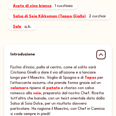
Aceto di vino bianco
1 cucchiaio
Salsa di Soia Kikkoman (Tappo Giallo)
2 cucchiai
Sale
q.b.
Introduzione
Fischio d'inizio, palla al centro, come al solito sarà
Cristiana Girelli a dare il via all'azione e a lanciare
lungo per il Maestro. Voglia di Spagna e di
Tapas
per
l'attaccante azzurra, che prende forma grazie ad un
calamaro
ripieno di
patate
e chorizo con salsa
romesco alla
soia
, preparato dal nostro Chef. Ricetta
tutt'altro che banale, con un twist orientale dato dalla
Salsa di Soia Dolce, per un risultato davvero
particolare. Ha ragione il Maestro, con Chef in Camicia
si cade sempre in piedi!