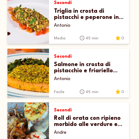
Secondi
Triglia in crosta di
pistacchi e peperone in
agrodolce
Antonio
Media
45 min
0
Secondi
Salmone in crosta di
pistacchio e friariello
napoletano
Antonio
Facile
45 min
0
Secondi
Roll di orata con ripieno
morbido alle verdure e
carciofi fritti
Andre