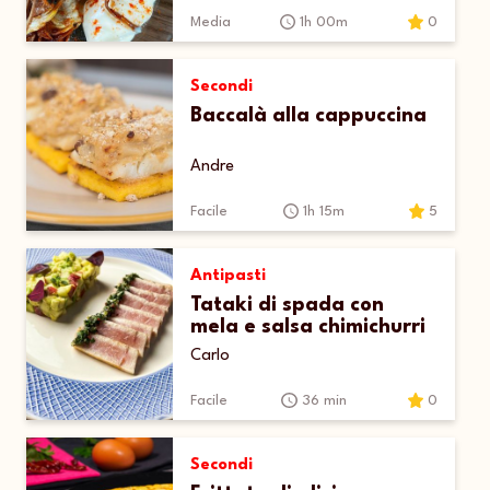
Media
1h 00m
0
Secondi
Baccalà alla cappuccina
Andre
Facile
1h 15m
5
Antipasti
Tataki di spada con
mela e salsa chimichurri
Carlo
Facile
36 min
0
Secondi