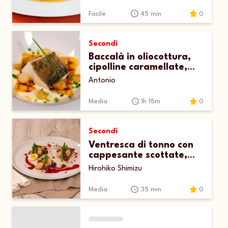
Facile
45 min
0
Secondi
Baccalà in oliocottura,
cipolline caramellate,
polenta alla piastra e
Antonio
fonduta di groviera
Media
1h 15m
0
Secondi
Ventresca di tonno con
cappesante scottate,
scampi e alici
Hirohiko Shimizu
Media
35 min
0