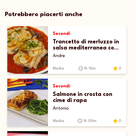
Potrebbero piacerti anche
Secondi
Trancetto di merluzzo in
salsa mediterranea con
chips di patate
Andre
Media
1h 15m
0
Secondi
Salmone in crosta con
cime di rapa
Antonio
Media
1h 05m
0