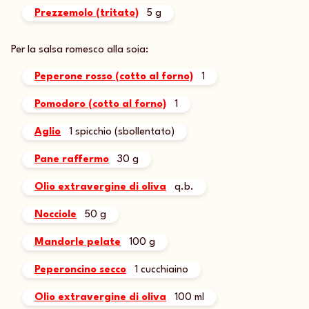
Prezzemolo (tritato)
5 g
Per la salsa romesco alla soia:
Peperone rosso (cotto al forno)
1
Pomodoro (cotto al forno)
1
Aglio
1 spicchio (sbollentato)
Pane raffermo
30 g
Olio extravergine di oliva
q.b.
Nocciole
50 g
Mandorle pelate
100 g
Peperoncino secco
1 cucchiaino
Olio extravergine di oliva
100 ml