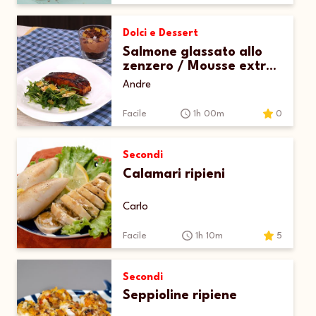
Dolci e Dessert
Salmone glassato allo
zenzero / Mousse extra
dark cioccolato e
Andre
zenzero
Facile
1h 00m
0
Secondi
Calamari ripieni
Carlo
Facile
1h 10m
5
Secondi
Seppioline ripiene