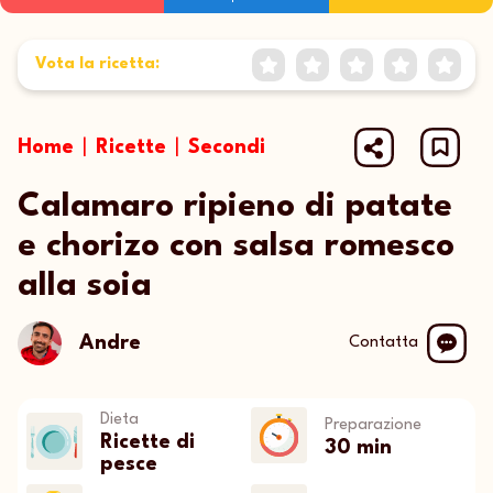
E
Vota la ricetta:
1 Star
2 Stars
3 Stars
4 Stars
5 St
Home
|
Ricette
|
Secondi
Calamaro ripieno di patate
e chorizo con salsa romesco
alla soia
Andre
Contatta
Dieta
Preparazione
Ricette di
30 min
pesce