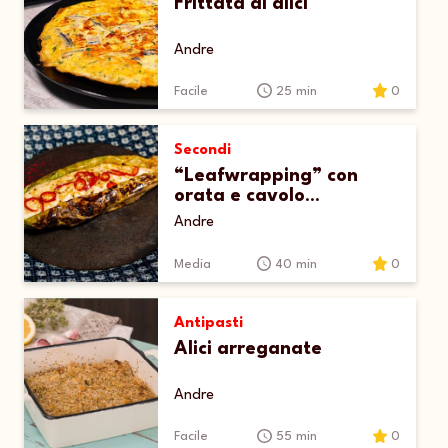
Frittata di alici
Andre
Facile
25 min
0
Secondi
“Leafwrapping” con
orata e cavolo
cappuccio
Andre
Media
40 min
0
Antipasti
Alici arreganate
Andre
Facile
55 min
0