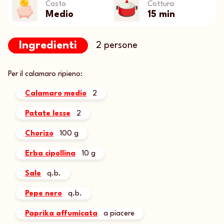
Costo
Cottura
Medio
15 min
Ingredienti
2 persone
Per il calamaro ripieno:
Calamaro medio
2
Patate lesse
2
Chorizo
100 g
Erba cipollina
10 g
Sale
q.b.
Pepe nero
q.b.
Paprika affumicata
a piacere