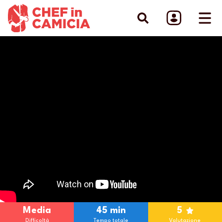
Media
45 min
5
Difficoltà
Tempo totale
Valutazione