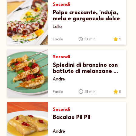
Secondi
Polpo croccante, 'nduja,
mela e gorgonzola dolce
Lello
Facile
10 min
5
Secondi
Spiedini di branzino con
battuto di melanzane e
pomodori al forno
Andre
Facile
31 min
5
Secondi
Bacalao Pil Pil
Andre