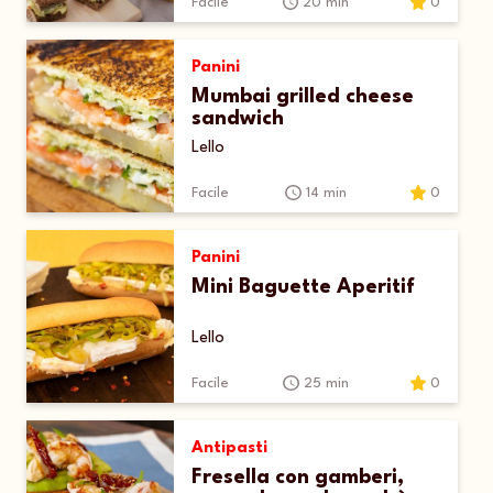
Facile
20 min
0
Panini
Mumbai grilled cheese
sandwich
Lello
Facile
14 min
0
Panini
Mini Baguette Aperitif
Lello
Facile
25 min
0
Antipasti
Fresella con gamberi,