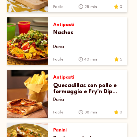
Facile
25 min
0
Antipasti
Nachos
Daria
Facile
40 min
5
Antipasti
Quesadillas con pollo e
formaggio e Fry'n Dip
McCain
Daria
Facile
38 min
0
Panini