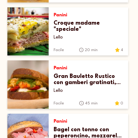
Panini
Croque madame
"speciale"
Lello
Facile
20 min
4
Panini
Gran Bauletto Rustico
con gamberi gratinati,
mozzarella e pesto
Lello
Facile
45 min
0
Panini
Bagel con tonno con
peperoncino, mozzarella