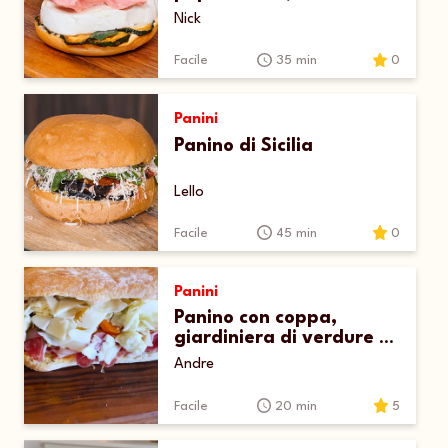
e zucchine in scapece
Nick
Facile
35 min
0
Panini
Panino di Sicilia
Lello
Facile
45 min
0
Panini
Panino con coppa,
giardiniera di verdure e
provolone
Andre
Facile
20 min
5