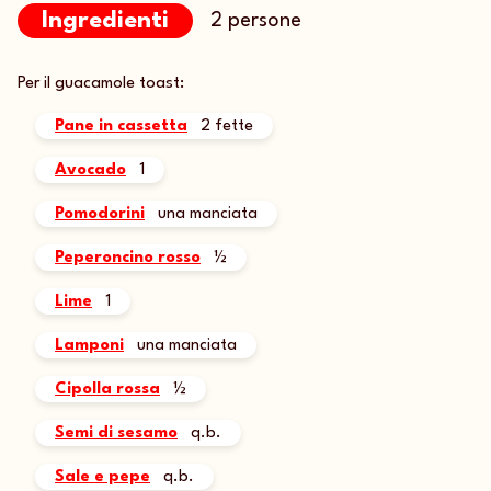
Ingredienti
2 persone
Per il guacamole toast:
Pane in cassetta
2 fette
Avocado
1
Pomodorini
una manciata
Peperoncino rosso
½
Lime
1
Lamponi
una manciata
Cipolla rossa
½
Semi di sesamo
q.b.
Sale e pepe
q.b.