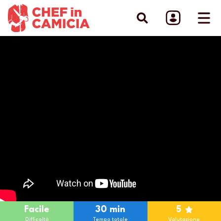
Facile
30 min
5
Difficoltà
Tempo totale
Valutazione