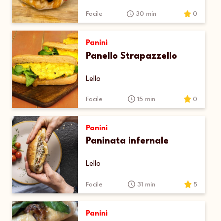
Facile
30 min
0
Panini
Panello Strapazzello
Lello
Facile
15 min
0
Panini
Paninata infernale
Lello
Facile
31 min
5
Panini