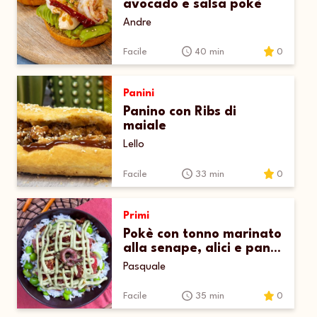
avocado e salsa pokè
Andre
Facile
40 min
0
Panini
Panino con Ribs di
maiale
Lello
Facile
33 min
0
Primi
Pokè con tonno marinato
alla senape, alici e pane
croccante profumato
Pasquale
Facile
35 min
0