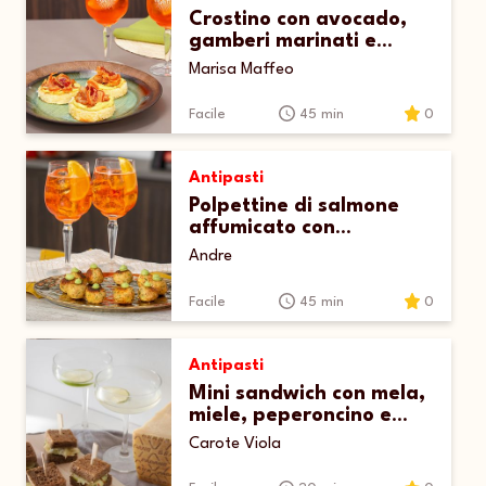
Crostino con avocado,
gamberi marinati e
pancetta croccante
Marisa Maffeo
Facile
45 min
0
Antipasti
Polpettine di salmone
affumicato con
maionese all’avocado
Andre
Facile
45 min
0
Antipasti
Mini sandwich con mela,
miele, peperoncino e
Grana Padano
Carote Viola