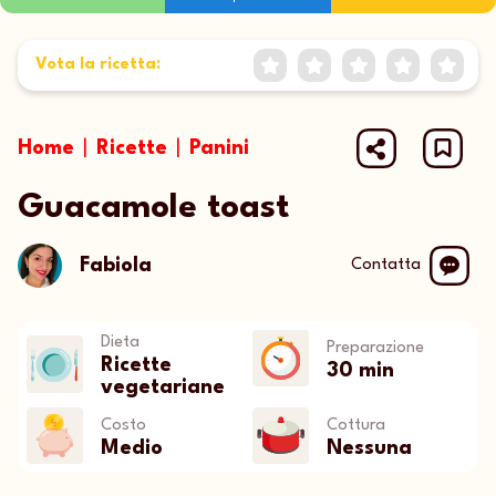
E
Vota la ricetta:
1 Star
2 Stars
3 Stars
4 Stars
5 St
Home
|
Ricette
|
Panini
Guacamole toast
Fabiola
Contatta
Dieta
Preparazione
Ricette
30 min
vegetariane
Costo
Cottura
Medio
Nessuna