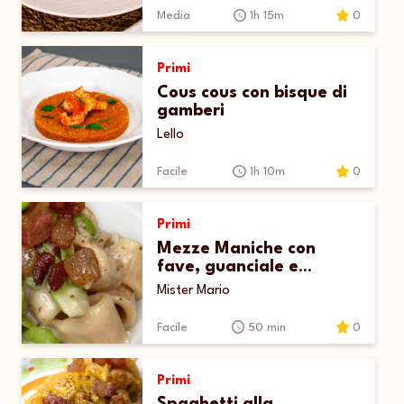
Media
1h 15m
0
Primi
Cous cous con bisque di
gamberi
Lello
Facile
1h 10m
0
Primi
Mezze Maniche con
fave, guanciale e
pecorino
Mister Mario
Facile
50 min
0
Primi