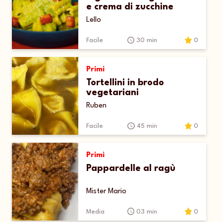
e crema di zucchine
Lello
Facile
30 min
0
Primi
Tortellini in brodo
vegetariani
Ruben
Facile
45 min
0
Primi
Pappardelle al ragù
Mister Mario
Media
03 min
0