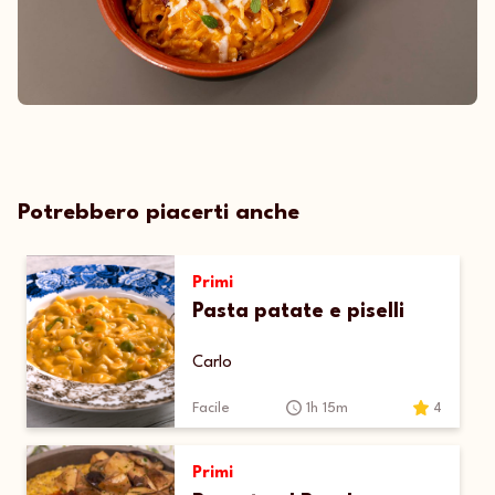
Potrebbero piacerti anche
Primi
Pasta patate e piselli
Carlo
Facile
1h 15m
4
Primi