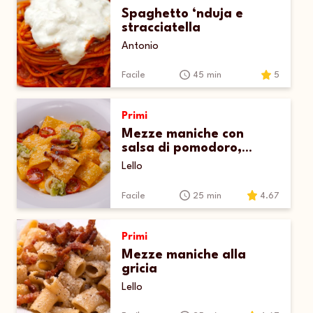
Spaghetto ‘nduja e
stracciatella
Antonio
Facile
45 min
5
Primi
Mezze maniche con
salsa di pomodoro,
porri, pomodori confit e
Lello
guanciale
Facile
25 min
4.67
Primi
Mezze maniche alla
gricia
Lello