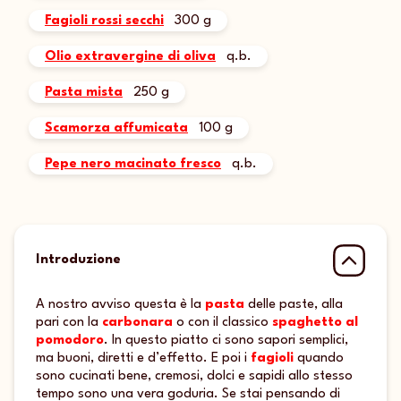
Fagioli rossi secchi
300 g
Olio extravergine di oliva
q.b.
Pasta mista
250 g
Scamorza affumicata
100 g
Pepe nero macinato fresco
q.b.
Introduzione
A nostro avviso questa è la
pasta
delle paste, alla
pari con la
carbonara
o con il classico
spaghetto al
pomodoro
. In questo piatto ci sono sapori semplici,
ma buoni, diretti e d’effetto. E poi i
fagioli
quando
sono cucinati bene, cremosi, dolci e sapidi allo stesso
tempo sono una vera goduria. Se stai pensando di