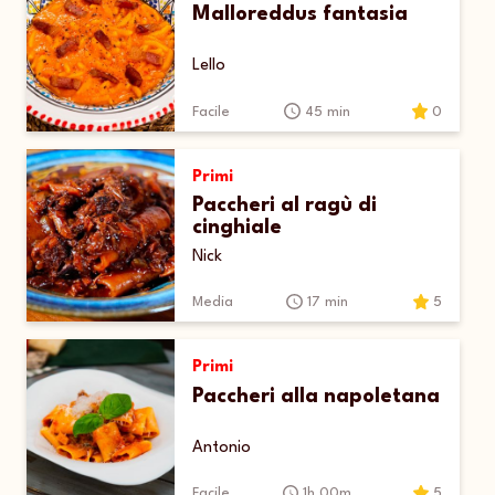
Malloreddus fantasia
Lello
Facile
45 min
0
Primi
Paccheri al ragù di
cinghiale
Nick
Media
17 min
5
Primi
Paccheri alla napoletana
Antonio
Facile
1h 00m
5