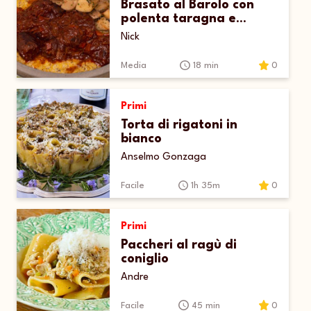
Brasato al Barolo con
polenta taragna e
funghi porcini
Nick
Media
18 min
0
Primi
Torta di rigatoni in
bianco
Anselmo Gonzaga
Facile
1h 35m
0
Primi
Paccheri al ragù di
coniglio
Andre
Facile
45 min
0