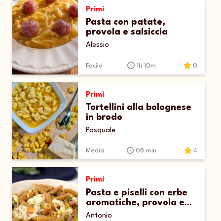
Primi
Pasta con patate,
provola e salsiccia
Alessio
Facile
1h 10m
0
Primi
Tortellini alla bolognese
in brodo
Pasquale
Media
08 min
4
Primi
Pasta e piselli con erbe
aromatiche, provola e
prosciutto
Antonio