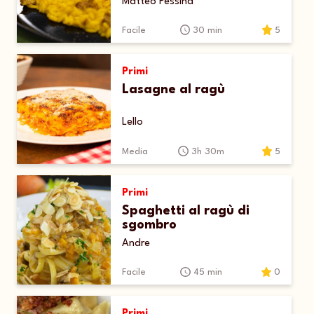
Matteo Pessina
Facile
30 min
5
Primi
Lasagne al ragù
Lello
Media
3h 30m
5
Primi
Spaghetti al ragù di
sgombro
Andre
Facile
45 min
0
Primi