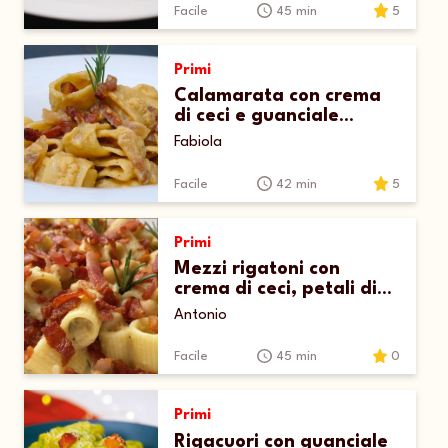
Facile
45 min
5
Primi
Calamarata con crema
di ceci e guanciale
croccante
Fabiola
Facile
42 min
5
Primi
Mezzi rigatoni con
crema di ceci, petali di
guanciale e rosmarino
Antonio
Facile
45 min
0
Primi
Rigacuori con guanciale