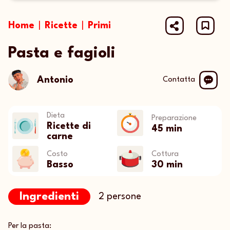
1 Star
2 Stars
3 Stars
4 Stars
5 St
Home
|
Ricette
|
Primi
Pasta e fagioli
Antonio
Contatta
Dieta
Preparazione
Ricette di
45 min
carne
Costo
Cottura
Basso
30 min
Ingredienti
2 persone
Per la pasta: