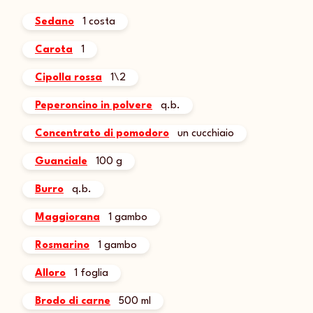
Sedano
1 costa
Carota
1
Cipolla rossa
1\2
Peperoncino in polvere
q.b.
Concentrato di pomodoro
un cucchiaio
Guanciale
100 g
Burro
q.b.
Maggiorana
1 gambo
Rosmarino
1 gambo
Alloro
1 foglia
Brodo di carne
500 ml