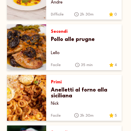
parmigiano e prosciutto
Andre
crudo croccante
Difficile
2h 30m
0
Secondi
Pollo alle prugne
Lello
Facile
35 min
4
Primi
Anelletti al forno alla
siciliana
Nick
Facile
3h 30m
5