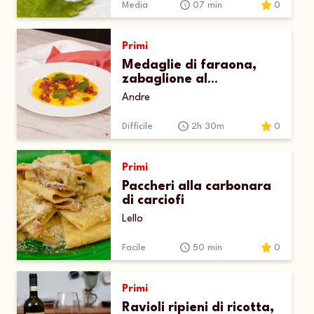
Media
07 min
0
Primi
Medaglie di faraona,
zabaglione al
parmigiano e prosciutto
Andre
crudo croccante
Difficile
2h 30m
0
Primi
Paccheri alla carbonara
di carciofi
Lello
Facile
50 min
0
Primi
Ravioli ripieni di ricotta,