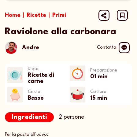
1 Star
2 Stars
3 Stars
4 Stars
5 St
Home
|
Ricette
|
Primi
Raviolone alla carbonara
Andre
Contatta
Dieta
Preparazione
Ricette di
01 min
carne
Costo
Cottura
Basso
15 min
Ingredienti
2 persone
Per la pasta all’uovo: