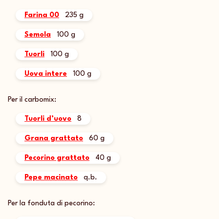
Farina 00
235 g
Semola
100 g
Tuorli
100 g
Uova intere
100 g
Per il carbomix:
Tuorli d’uovo
8
Grana grattato
60 g
Pecorino grattato
40 g
Pepe macinato
q.b.
Per la fonduta di pecorino: