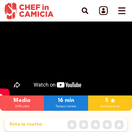
Media
16 min
5
Difficoltà
Tempo totale
Valutazione
E
Vota la ricetta: