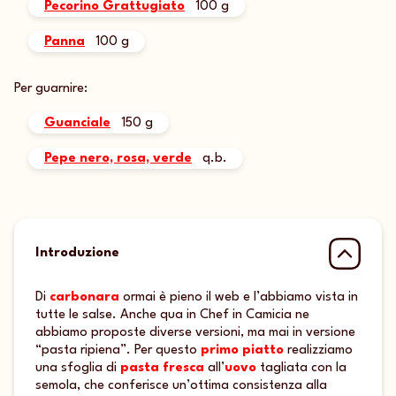
Pecorino Grattugiato
100 g
Panna
100 g
Per guarnire:
Guanciale
150 g
Pepe nero, rosa, verde
q.b.
Introduzione
Di
carbonara
ormai è pieno il web e l’abbiamo vista in
tutte le salse. Anche qua in Chef in Camicia ne
abbiamo proposte diverse versioni, ma mai in versione
“pasta ripiena”. Per questo
primo piatto
realizziamo
una sfoglia di
pasta fresca
all’
uovo
tagliata con la
semola, che conferisce un’ottima consistenza alla