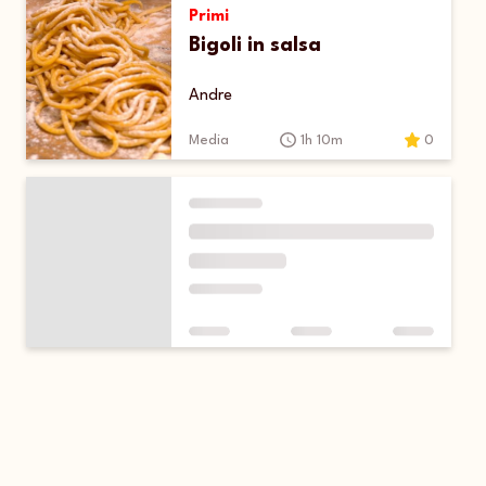
Primi
Bigoli in salsa
Andre
Media
1h 10m
0