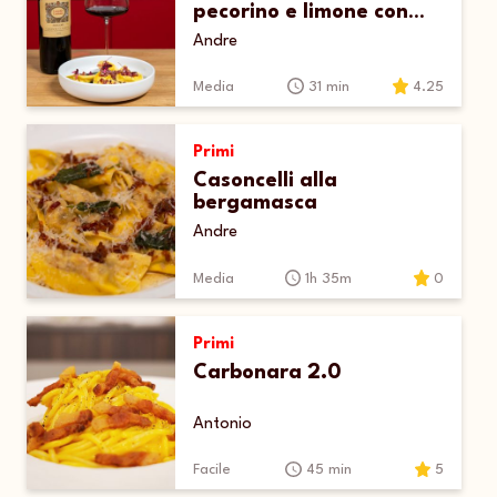
pecorino e limone con
salsa al cavolo nero e
Andre
battuto di finocchiona
Media
31 min
4.25
Primi
Casoncelli alla
bergamasca
Andre
Media
1h 35m
0
Primi
Carbonara 2.0
Antonio
Facile
45 min
5