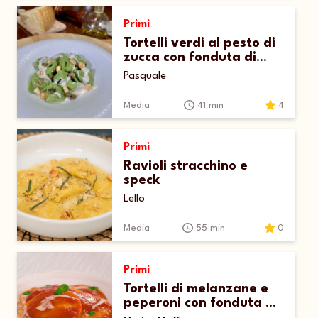
Primi
Tortelli verdi al pesto di
zucca con fonduta di
Grana Padano
Pasquale
Media
41 min
4
Primi
Ravioli stracchino e
speck
Lello
Media
55 min
0
Primi
Tortelli di melanzane e
peperoni con fonduta di
parmigiano