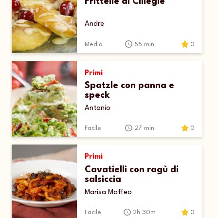
Frittelle di Ciliegie
Andre
Media
55 min
0
Primi
Spatzle con panna e
speck
Antonio
Facile
27 min
0
Primi
Cavatielli con ragù di
salsiccia
Marisa Maffeo
Facile
2h 30m
0