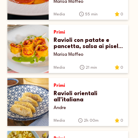
Marisa Maffeo
Media
55 min
0
Primi
Ravioli con patate e
pancetta, salsa ai piselli
e fonduta
Marisa Maffeo
Media
21 min
0
Primi
Ravioli orientali
all'italiana
Andre
Media
2h 00m
0