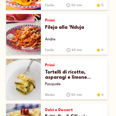
Facile
50 min
0
Primi
Fileja alla 'Nduja
Andre
Facile
45 min
0
Primi
Tortelli di ricotta,
asparagi e limone
conditi con burro al timo
Pasquale
Media
50 min
5
Dolci e Dessert