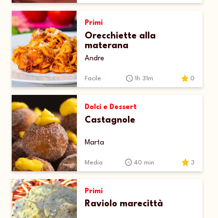
Primi
Orecchiette alla
materana
Andre
Facile
1h 31m
0
Dolci e Dessert
Castagnole
Marta
Media
40 min
3
Primi
Raviolo marecittà