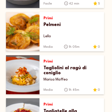
Facile
42 min
5
Primi
Pelmeni
Lello
Media
1h 05m
0
Primi
Tagliolini al ragù di
coniglio
Marisa Maffeo
Media
1h 45m
0
Primi
Tagliatelle alla