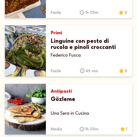
Facile
1h 05m
0
Primi
Linguine con pesto di
rucola e pinoli croccanti
Federico Fusca
Facile
45 min
5
Antipasti
Gözleme
Una Sera in Cucina
Media
1h 05m
1