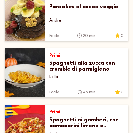
Pancakes al cacao veggie
Andre
Facile
20 min
0
Primi
Spaghetti alla zucca con
crumble di parmigiano
Lello
Facile
45 min
0
Primi
Spaghetti ai gamberi, con
pomodorini limone e
bottarga