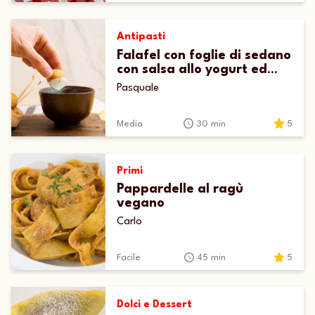
Antipasti
Falafel con foglie di sedano
con salsa allo yogurt ed
erba cipollina
Pasquale
Media
30 min
5
Primi
Pappardelle al ragù
vegano
Carlo
Facile
45 min
5
Dolci e Dessert