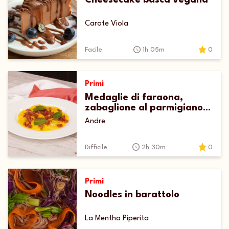
Cheesecake basca vegana
Carote Viola
Facile
1h 05m
0
Primi
Medaglie di faraona,
zabaglione al parmigiano e
prosciutto crudo croccante
Andre
Difficile
2h 30m
0
Primi
Noodles in barattolo
La Mentha Piperita